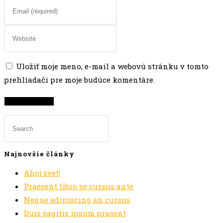
name
Enter
or
your
username
email
Enter
to
address
your
comment
to
website
Uložiť moje meno, e-mail a webovú stránku v tomto
comment
URL
prehliadači pre moje budúce komentáre.
(optional)
Najnovšie články
Ahoj svet!
Praesent libro se cursus ante
Neque adipiscing an cursus
Duis sagitis ipsum prasent