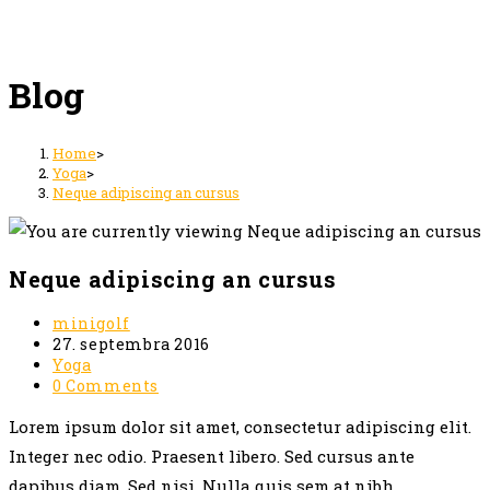
Blog
Home
>
Yoga
>
Neque adipiscing an cursus
Neque adipiscing an cursus
Post
minigolf
author:
Post
27. septembra 2016
published:
Post
Yoga
category:
Post
0 Comments
comments:
Lorem ipsum dolor sit amet, consectetur adipiscing elit.
Integer nec odio. Praesent libero. Sed cursus ante
dapibus diam. Sed nisi. Nulla quis sem at nibh